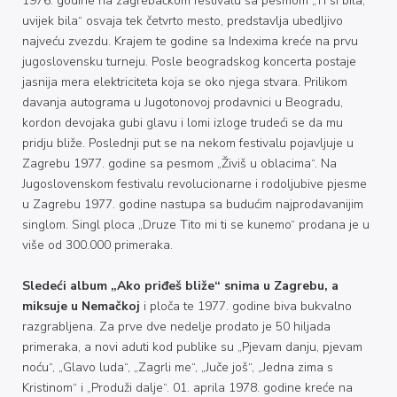
1976. godine na zagrebačkom festivalu sa pesmom „Ti si bila,
uvijek bila“ osvaja tek četvrto mesto, predstavlja ubedljivo
najveću zvezdu. Krajem te godine sa Indexima kreće na prvu
jugoslovensku turneju. Posle beogradskog koncerta postaje
jasnija mera elektriciteta koja se oko njega stvara. Prilikom
davanja autograma u Jugotonovoj prodavnici u Beogradu,
kordon devojaka gubi glavu i lomi izloge trudeći se da mu
pridju bliže. Poslednji put se na nekom festivalu pojavljuje u
Zagrebu 1977. godine sa pesmom „Živiš u oblacima“. Na
Jugoslovenskom festivalu revolucionarne i rodoljubive pjesme
u Zagrebu 1977. godine nastupa sa budućim najprodavanijim
singlom. Singl ploca „Druze Tito mi ti se kunemo“ prodana je u
više od 300.000 primeraka.
Sledeći album „Ako priđeš bliže“ snima u Zagrebu, a
miksuje u Nemačkoj
i ploča te 1977. godine biva bukvalno
razgrabljena. Za prve dve nedelje prodato je 50 hiljada
primeraka, a novi aduti kod publike su „Pjevam danju, pjevam
noću“, „Glavo luda“, „Zagrli me“, „Juče još“, „Jedna zima s
Kristinom“ i „Produži dalje“. 01. aprila 1978. godine kreće na