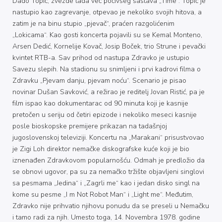
Dado Topić, zvezde tada već počivšeg sastava „Time“. Topić je
nastupio kao zagrevanje, otpevao je nekoliko svojih hitova, a
zatim je na binu stupio „pjevač“, praćen razgolićenim
„Lokicama“. Kao gosti koncerta pojavili su se Kemal Monteno,
Arsen Dedić, Kornelije Kovač, Josip Boček, trio Strune i pevački
kvintet RTB-a. Sav prihod od nastupa Zdravko je ustupio
Savezu slepih. Na stadionu su snimljeni i prvi kadrovi filma o
Zdravku „Pjevam danju, pjevam noću“. Scenario je pisao
novinar Dušan Savković, a režirao je reditelj Jovan Ristić, pa je
film ispao kao dokumentarac od 90 minuta koji je kasnije
pretočen u seriju od četiri epizode i nekoliko meseci kasnije
posle bioskopske premijere prikazan na tadašnjoj
jugoslovenskoj televiziji. Koncertu na „Marakani“ prisustvovao
je Zigi Loh direktor nemačke diskografske kuće koji je bio
iznenađen Zdravkovom popularnošću. Odmah je predložio da
se obnovi ugovor, pa su za nemačko tržište objavljeni singlovi
sa pesmama „Jedina“ i „Zagrli me“ kao i jedan disko singl na
kome su pesme „I m Not Robot Man“ i „Light me“. Međutim,
Zdravko nije prihvatio njihovu ponudu da se preseli u Nemačku
i tamo radi za njih. Umesto toga, 14. Novembra 1978. godine