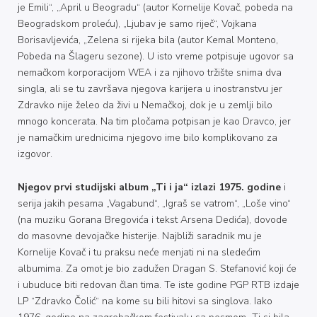
je Emili“, „April u Beogradu“ (autor Kornelije Kovač, pobeda na
Beogradskom proleću), „Ljubav je samo riječ“, Vojkana
Borisavljevića, „Zelena si rijeka bila (autor Kemal Monteno,
Pobeda na Šlageru sezone). U isto vreme potpisuje ugovor sa
nemačkom korporacijom WEA i za njihovo tržište snima dva
singla, ali se tu završava njegova karijera u inostranstvu jer
Zdravko nije želeo da živi u Nemačkoj, dok je u zemlji bilo
mnogo koncerata. Na tim pločama potpisan je kao Dravco, jer
je namačkim urednicima njegovo ime bilo komplikovano za
izgovor.
Njegov prvi studijski album „Ti i ja“ izlazi 1975. godine
i
serija jakih pesama „Vagabund“, „Igraš se vatrom“, „Loše vino“
(na muziku Gorana Bregovića i tekst Arsena Dedića), dovode
do masovne devojačke histerije. Najbliži saradnik mu je
Kornelije Kovač i tu praksu neće menjati ni na sledećim
albumima. Za omot je bio zadužen Dragan S. Stefanović koji će
i ubuduce biti redovan član tima. Te iste godine PGP RTB izdaje
LP “Zdravko Čolić“ na kome su bili hitovi sa singlova. Iako