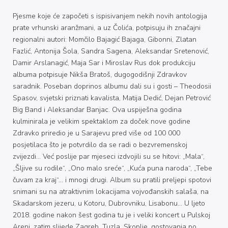
Pjesme koje će započeti s ispisivanjem nekih novih antologija
prate vrhunski aranžmani, a uz Čolića, potpisuju ih značajni
regionalni autori: Momčilo Bajagić Bajaga, Gibonni, Zlatan
Fazlić, Antonija Šola, Sandra Sagena, Aleksandar Sretenović,
Damir Arslanagić, Maja Sar i Miroslav Rus dok produkciju
albuma potpisuje Nikša Bratoš, dugogodišnji Zdravkov
saradnik. Poseban doprinos albumu dali su i gosti – Theodosii
Spasov, svjetski priznati kavalista, Matija Dedić, Dejan Petrović
Big Band i Aleksandar Banjac. Ova uspiješna godina
kulminirala je velikim spektaklom za doček nove godine
Zdravko priredio je u Sarajevu pred više od 100 000
posjetilaca što je potvrdilo da se radi o bezvremenskoj
zvijezdi… Već poslije par mjeseci izdvojili su se hitovi: „Mala“,
„Šljive su rodile“, „Ono malo sreće“, „Kuća puna naroda“, „Tebe
čuvam za kraj“… i mnogi drugi. Album su pratili preljepi spotovi
snimani su na atraktivnim lokacijama vojvođanskih salaša, na
Skadarskom jezeru, u Kotoru, Dubrovniku, Lisabonu… U ljeto
2018. godine nakon šest godina tu je i veliki koncert u Pulskoj
Areni, zatim slijede Zagreb, Tuzla, Skoplje, gostovanja po