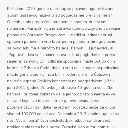
Početkom 2010. godine u prodaji se pojavio dugo očekivani
album lepršavog naziva „Kad pogledaš me preko ramena“.
Odmah je bio propraćen intrigantnim spotom, duetskom
numerom „Manijači“ koju je Zdravko otpevao zajedno sa svojim
prijateljem Goranom Bregovićem. Usledili su odmah i drugi
spotovi, i ponovo su vrlo brzo, jedna po jedna, mnoge pesme i
sa ovog albuma a naročito balade „Pamuk“ i „Ljubavnici“, ali i
„Poplava“, „Javi se“, zatim naslovna „Kad pogledaš me preko
ramena“ zahvaljujući i odličnim spotovima, nasle put do onih
kojima je Zdravko Čolić i dalje u srcu ali i mnogim pripadnicima
mlade generacije koji nisu bili ni rođeni u vreme Čolićevih
najvećih uspeha. Velikim koncertom na beogradskom „Ušću“
juna 2011. godine Zdravko je obeležio 40. godina solističke
karijere i pri tome dokazao da je jedno od retkih imena ex-yu
estrade koje svo to vreme traje gotovo nesmanjenom
popularnošću i da i dalje na jednom prostoru može da okupi
više od 100.000 posetilaca. Decembra 2013. godine ugrijali su
nas „Vatra i barut“ četrnaesti studijski album sa dvanaest
prelijepih pjesama koje pored Zdravka, kao autori potpisuju