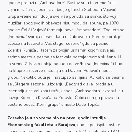
godine prelazi u „Ambasadore“. Sastav su u to vreme činili
vojni muzičari, a jedini civil bio je gitarista Slobodan Vujović.
Grupa vremenom dobija sve više ponuda za svirke, što vojni
muzičari zbog svojih obaveza nisu mogli da ispune, pa 1970.
godine Čolić i Vujović formiraju nove „Ambasadore“. Tog leta sa
„Indexima“ sviraju mesec dana u Dubrovniku. Sledeći korak je
učešće na festivalu „Vaš šlager sezone“ gde sa pesmom
Zdenka Runjića „Plačem za tvojim usnama“ kojom osvajaju
sedmo mesto a pesma sa festivala postaje veoma slušana. U
to vreme Zdravko dobija ponudu da vežba sa „Indexima“ i bude
na klupi za rezerve u slucaju da Davorin Popović napusti
grupu. Nekoliko puta je i nastupao sa njima. Ali kako se pesma
sa „Šlagera sezone“ u izdanju „Beograd diska“ prodala u
iznenadjujuće velikom tiražu, uspesi „Ambasadora“ skrenuli su
pažnju Kornelija Kovača na Zdravka Čolića i on ga poziva da
postane pevač „Korni grupe“ umesto Dade Topića.
Zdravko je u to vreme bio na prvoj godini studija
Ekonomskog fakulteta u Sarajevu
, dao je pet ispita, ostale
su mu samo dve matematike, ali on ipak 10. septembra 1971.