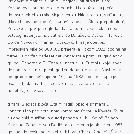
Bregović, a matrice su snimili engleski studijski muzičari.
Komponovali su materijal, producirali i aranžirali, a ploča
donosi zaokret ka rokerskijem zvuku. Hitovi su bili „Mađarica“,
„Nove lakovane cipele“, „Dunav“. U pesmi „Što si prepotentna“,
Zdravko se prvi put ogledao kao autor muzike, dok su deo
ostalog materijala napisali Đorđe Balašević, Duško Trifunović,
Đorđe Novković i Marina Tucaković. Tiraž je opet bio
impresivan, više od 300.000 primeraka. Tokom 1982. godine na
turneji je održao pedeset pet koncerata a pratili su ga članovi
grupe „Generacija 5“. Tada su nastupili u Prištini u kojoj zbog
demonstracija niko punih godinu dana nije svirao. Nastup na
beogradskom Tašmajdanu 10.juna 1982. godine okupio je
osam hiljada mladih, a cena karata je za to vreme bila
neuobičajeno visoka – sto
dinara. Sledeća ploča „Šta mi radiš“ opet je snimana u
Londonu i to pod potpunom kontrolom Kornelija Kovača. Svirali
su engleski muzičari, a autori pesama su bili Kovač, Bajaga,
Kikamac (Zana), Arsen Dedić i drugi. Album je objavljen 1983.
godine, donevši opet nekoliko hitova „Cherie, Cherie“, „Šta mi