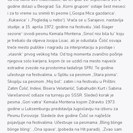
godine dolazi u Beograd. Sa „Korni grupom“ ostaje šest meseci
i za to vreme su snimili tri pesme („Gospa Mica gazdarica“,
„Kukavica“ i „Pogledaj u nebo“). Vraća se u Sarajevo, nastavlja
studije, a 15. aprila 1972. godine na festivalu „Vaš šlager
sezone“ izvodi pesmu Kemala Montena „Sinoć nisi bila tu“ koju
je trebalo da otpeva Josipa Lisac, ali je odustala. Čolić osvaja
treće mesto publike i nagradu za interpretaciju a postaje i
„vlasnik“ prvog velikog hita. Od tog momenta zvanično počinje
njegova solo karijera, kojom će se uzdići na mesto najveće
estradne zvezde na prostorima tadašnje SFRJ. Te godine
učestvuje na festivalima, u Splitu sa pesmom „Stara pisma“,
Skoplju sa pesmom „Moj bol“, zatim i na festivalu u Prištini.
Zatim Čolić, Indexi, Bisera Veletanlić, Sabahudin Kurt i Sabina
Varešanović odlaze na turneju po SSSR. Sledeći korak je
pesma „Gori vatra“ Kemala Montena kojom Zdravko 1973.
godine u Luksemburgu predstavlja Jugoslaviju na izboru za
Pesmu Evrovizije. Sledeće dve godine Čolić se najčešće
pojavljuje na festivalima. Učestvuje sa pesmama „Bling blinge
blinge bling“, „Ona spava“, (pobeda na Hit paradi), „Zvao sam