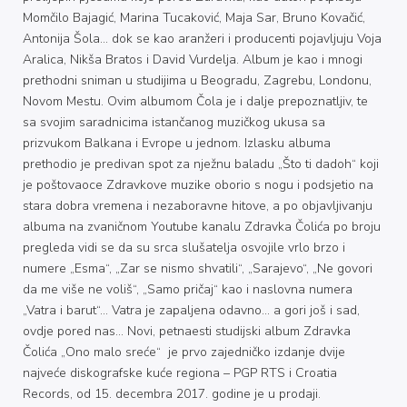
Momčilo Bajagić, Marina Tucaković, Maja Sar, Bruno Kovačić,
Antonija Šola… dok se kao aranžeri i producenti pojavljuju Voja
Aralica, Nikša Bratos i David Vurdelja. Album je kao i mnogi
prethodni sniman u studijima u Beogradu, Zagrebu, Londonu,
Novom Mestu. Ovim albumom Čola je i dalje prepoznatljiv, te
sa svojim saradnicima istančanog muzičkog ukusa sa
prizvukom Balkana i Evrope u jednom. Izlasku albuma
prethodio je predivan spot za nježnu baladu „Što ti dadoh“ koji
je poštovaoce Zdravkove muzike oborio s nogu i podsjetio na
stara dobra vremena i nezaboravne hitove, a po objavljivanju
albuma na zvaničnom Youtube kanalu Zdravka Čolića po broju
pregleda vidi se da su srca slušatelja osvojile vrlo brzo i
numere „Esma“, „Zar se nismo shvatili“, „Sarajevo“, „Ne govori
da me više ne voliš“, „Samo pričaj“ kao i naslovna numera
„Vatra i barut“… Vatra je zapaljena odavno… a gori još i sad,
ovdje pored nas… Novi, petnaesti studijski album Zdravka
Čolića „Ono malo sreće“ je prvo zajedničko izdanje dvije
najveće diskografske kuće regiona – PGP RTS i Croatia
Records, od 15. decembra 2017. godine je u prodaji.