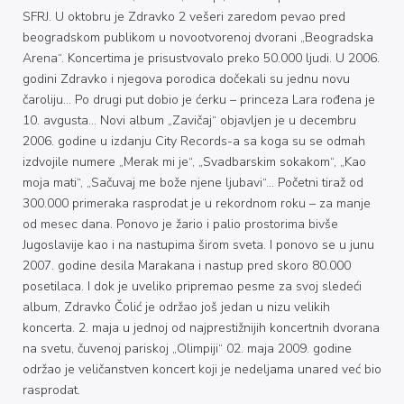
SFRJ. U oktobru je Zdravko 2 vešeri zaredom pevao pred
beogradskom publikom u novootvorenoj dvorani „Beogradska
Arena“. Koncertima je prisustvovalo preko 50.000 ljudi. U 2006.
godini Zdravko i njegova porodica dočekali su jednu novu
čaroliju… Po drugi put dobio je ćerku – princeza Lara rođena je
10. avgusta… Novi album „Zavičaj“ objavljen je u decembru
2006. godine u izdanju City Records-a sa koga su se odmah
izdvojile numere „Merak mi je“, „Svadbarskim sokakom“, „Kao
moja mati“, „Sačuvaj me bože njene ljubavi“… Početni tiraž od
300.000 primeraka rasprodat je u rekordnom roku – za manje
od mesec dana. Ponovo je žario i palio prostorima bivše
Jugoslavije kao i na nastupima širom sveta. I ponovo se u junu
2007. godine desila Marakana i nastup pred skoro 80.000
posetilaca. I dok je uveliko pripremao pesme za svoj sledeći
album, Zdravko Čolić je održao još jedan u nizu velikih
koncerta. 2. maja u jednoj od najprestižnijih koncertnih dvorana
na svetu, čuvenoj pariskoj „Olimpiji“ 02. maja 2009. godine
održao je veličanstven koncert koji je nedeljama unared već bio
rasprodat.