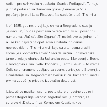
radis“ i pre svih veliku hit baladu „Stanica Podlugovi“. Turneju
je opet poduzeo sa članovima grupe „Generacija 5“, a
pojačanje je bio i Laza Ristovski. Na sledećoj ploči „Ti si mi u
krvi“ 1985. godine, prvoj koju snima u Beogradu, u studiju
„Akvarijus“, Čolić se pesmama okreće etno zvuku posebno u
numerama: „Ruška“, „Sto Cigana“, „Ti možeš sve al’ jedno ne“
ali se kao najveći hit opet izdvaja balada, do danas
neprevaziđena „Ti si mi u krvi“ koju su u tandemu uradili
Kornelije i Spomenka Kovač. Sledi delimična jugoslovenska
turneja koja je obuhvatila Jadransku obalu, Makedoniju, Bosnu
i Hercegovinu, kao i veliki koncert u „Centru Sava“. U to vreme
Čolić se privremeno udaljava sa scene, osnivajuci u Sloveniji, u
Domžalama, sa Bregovićem izdavačku kuću „Kamarad“ i među
prvima započinju privatnu izdavačku delatnost.
Uželevši se muzike i scene, posle skoro tri godine pauze i
petnaestogodišnje vernosti zagrebačkom „Jugotonu“, za
sarajevski „Diskoton“ sa Kornelijem Kovačem, kao