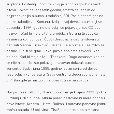
su ploču „Poslednji i prvi“ na kojoj je izbor njegovih najvećih
hitova. Tokom devedesetih godina, smatra se jednim od
najprodavanijih albuma u tadašnjoj SRJ. Posle sedam godina
pauze, takodje za „Komunu“ izdaje svoj deveti album koji se
decembra 1997. godine u prodaji se pojavljuje kao CD pod
nazivom „Kad bi moja bila“ u produkciji Gorana Bregovića.
Pesme su komponovali Čolić i Bregović, a deo tekstova su
napisali Marina Tucaković i Bajaga. Sa albuma su se izdvojile
pesme “Čini ti se grmi“, “Jako, jako slabo srce zavodiš“, kao i
balade “Kad bi moja bila“ i „Tabakera“. Dugo odsustvo kao da
se nije ni osetilo, što pokazuje masovan dolazak publike na
koncert u Budvi, juna 1998. godine, zatim serija od devet
rasprodatih koncerata u “Sava centru“ u Beogradu, puna hala
u Prištini gde je nastupio ne obazirući se na sukobe.
Njegov deseti album „Okano“, objavljen je krajem 2000. godine
u izdanju BK Sounda. Album pored naslovne numere donosi i
nove hitove „Krasiva“, „Hotel Balkan“ i naravno ponovno jednu
moćnu baladu „U boji vina“. Tiraž je bio preko pola miliona