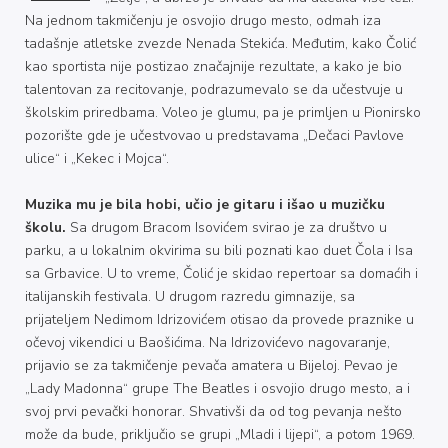
Na jednom takmičenju je osvojio drugo mesto, odmah iza
tadašnje atletske zvezde Nenada Stekića. Međutim, kako Čolić
kao sportista nije postizao značajnije rezultate, a kako je bio
talentovan za recitovanje, podrazumevalo se da učestvuje u
školskim priredbama. Voleo je glumu, pa je primljen u Pionirsko
pozorište gde je učestvovao u predstavama „Dečaci Pavlove
ulice“ i „Kekec i Mojca“.
Muzika mu je bila hobi, učio je gitaru i išao u muzičku
školu.
Sa drugom Bracom Isovićem svirao je za društvo u
parku, a u lokalnim okvirima su bili poznati kao duet Čola i Isa
sa Grbavice. U to vreme, Čolić je skidao repertoar sa domaćih i
italijanskih festivala. U drugom razredu gimnazije, sa
prijateljem Nedimom Idrizovićem otisao da provede praznike u
očevoj vikendici u Baošićima. Na Idrizovićevo nagovaranje,
prijavio se za takmičenje pevača amatera u Bijeloj. Pevao je
„Lady Madonna“ grupe The Beatles i osvojio drugo mesto, a i
svoj prvi pevački honorar. Shvativši da od tog pevanja nešto
može da bude, priključio se grupi „Mladi i lijepi“, a potom 1969.