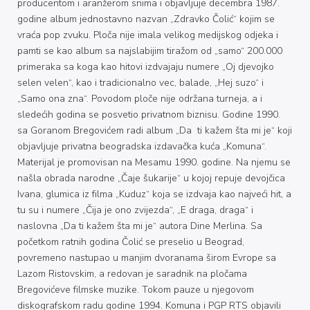
producentom i aranžerom snima i objavljuje decembra 1987.
godine album jednostavno nazvan „Zdravko Čolić“ kojim se
vraća pop zvuku. Ploča nije imala velikog medijskog odjeka i
pamti se kao album sa najslabijim tiražom od „samo“ 200.000
primeraka sa koga kao hitovi izdvajaju numere „Oj djevojko
selen velen“, kao i tradicionalno vec, balade, „Hej suzo“ i
„Samo ona zna“. Povodom ploče nije održana turneja, a i
sledećih godina se posvetio privatnom biznisu. Godine 1990.
sa Goranom Bregovićem radi album „Da ti kažem šta mi je“ koji
objavljuje privatna beogradska izdavačka kuća „Komuna“.
Materijal je promovisan na Mesamu 1990. godine. Na njemu se
našla obrada narodne „Čaje šukarije“ u kojoj repuje devojčica
Ivana, glumica iz filma „Kuduz“ koja se izdvaja kao najveći hit, a
tu su i numere „Čija je ono zvijezda“, „E draga, draga“ i
naslovna „Da ti kažem šta mi je“ autora Dine Merlina. Sa
početkom ratnih godina Čolić se preselio u Beograd,
povremeno nastupao u manjim dvoranama širom Evrope sa
Lazom Ristovskim, a redovan je saradnik na pločama
Bregovićeve filmske muzike. Tokom pauze u njegovom
diskografskom radu godine 1994. Komuna i PGP RTS objavili