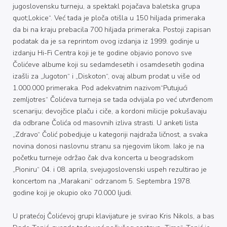
jugoslovensku turneju, a spektakl pojačava baletska grupa
quot;Lokice“. Već tada je ploča otišla u 150 hiljada primeraka
da bi na kraju prebacila 700 hiljada primeraka. Postoji zapisan
podatak da je sa reprintom ovog izdanja iz 1999. godinje u
izdanju Hi-Fi Centra koji je te godine objavio ponovo sve
Čolićeve albume koji su sedamdesetih i osamdesetih godina
izašli za „Jugoton“ i „Diskoton“, ovaj album prodat u više od
1.000.000 primeraka. Pod adekvatnim nazivom“Putujući
zemljotres“ Čolićeva turneja se tada odvijala po već utvrđenom
scenariju; devojčice plaču i ciče, a kordoni milicije pokušavaju
da odbrane Čolića od masovnih izliva strasti. U anketi lista
„Zdravo“ Čolić pobedjuje u kategoriji najdraža ličnost, a svaka
novina donosi naslovnu stranu sa njegovim likom. Iako je na
početku turneje održao čak dva koncerta u beogradskom
„Pioniru“ 04. i 08. aprila, svejugoslovenski uspeh rezultirao je
koncertom na „Marakani“ odrzanom 5. Septembra 1978.
godine koji je okupio oko 70.000 ljudi.
U pratećoj Čolićevoj grupi klavijature je svirao Kris Nikols, a bas