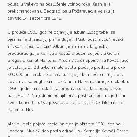
odlazi u Valjevo na odsluženje vojnog roka. Kasnije je
prekomandovan u Beograd, pa u Požarevac, a vojsku je
zavrsio 14. septembra 1979.
U proleće 1980. godine objavljuje album „Zbog tebe“ sa
pjesmama „Pisaću joj pisma duga“, „Pusti, pusti modu“,i epski
širokom „Pjesmo moja“. Album je sniman u Engleskoj
producirao ga je Kornelije Kovač, a autori su još bili Goran
Bregović, Kemal Monteno, Arsen Dedić i Spomenka Kovač. Iako
je euforija za Zdravkom malo opala, ploča je prodata u preko
400.000 primeraka. Sledeća turneja je bila nešto mirnija, bez
Lokica, ali sa engleskim muzičarima. Na kraju turneje, u oktobru
1980. godine ima čak tri rasprodata konecrta u beogradskoj
hali „Pionir“. Na jednom od njih prvi i poslednji put, na jednom
svom koncertu, uživo peva tada mega hit „Druže Tito mi ti se
kunemo“. Novi
album „Malo pojačaj radio“ sniman je oktobra 1981. godine u
Londonu. Muzički deo posla odradili su Kornelije Kovač i Goran