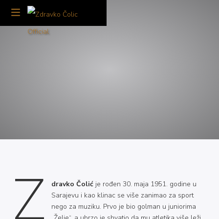
Z
dravko Čolić
je rođen 30. maja 1951. godine u
Sarajevu i kao klinac se više zanimao za sport
nego za muziku. Prvo je bio golman u juniorima
„Želje“, a ubrzo je shvatio da mu atletika više leži.