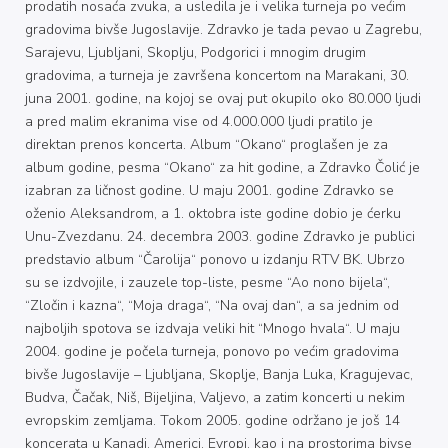
prodatih nosaća zvuka, a usledila je i velika turneja po većim
gradovima bivše Jugoslavije. Zdravko je tada pevao u Zagrebu,
Sarajevu, Ljubljani, Skoplju, Podgorici i mnogim drugim
gradovima, a turneja je završena koncertom na Marakani, 30.
juna 2001. godine, na kojoj se ovaj put okupilo oko 80.000 ljudi
a pred malim ekranima vise od 4.000.000 ljudi pratilo je
direktan prenos koncerta. Album “Okano“ proglašen je za
album godine, pesma “Okano“ za hit godine, a Zdravko Čolić je
izabran za ličnost godine. U maju 2001. godine Zdravko se
oženio Aleksandrom, a 1. oktobra iste godine dobio je ćerku
Unu-Zvezdanu. 24. decembra 2003. godine Zdravko je publici
predstavio album “Čarolija“ ponovo u izdanju RTV BK. Ubrzo
su se izdvojile, i zauzele top-liste, pesme “Ao nono bijela“,
“Zločin i kazna“, “Moja draga“, “Na ovaj dan“, a sa jednim od
najboljih spotova se izdvaja veliki hit “Mnogo hvala“. U maju
2004. godine je počela turneja, ponovo po većim gradovima
bivše Jugoslavije – Ljubljana, Skoplje, Banja Luka, Kragujevac,
Budva, Čačak, Niš, Bijeljina, Valjevo, a zatim koncerti u nekim
evropskim zemljama. Tokom 2005. godine održano je još 14
koncerata u Kanadi, Americi, Evropi, kao i na prostorima bivse